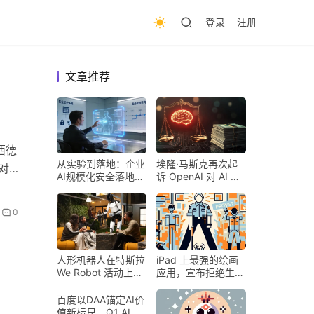
登录
注册
文章推荐
西德
从实验到落地：企业
埃隆·马斯克再次起
对
AI规模化安全落地的
诉 OpenAI 对 AI 行
核心密码
业意味着什么
0
人形机器人在特斯拉
iPad 上最强的绘画
We Robot 活动上为
应用，宣布拒绝生成
客人提供饮料和聚会
式 AI
百度以DAA锚定AI价
值新标尺，Q1 AI营