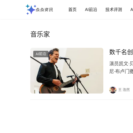
首页
AI前沿
技术评测
音乐家
数千名创
AI前沿
演员凯文·
尼·布卢门
未经许可使
王 浩然