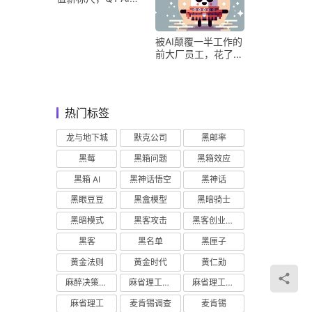
收占比超五成验证商
业化落地
被AI颠覆一半工作的
前大厂员工，花了8
个月找到用AI工作的
新方式
热门标签
龙与地下城
默克公司
黑邮率
黑莓
黑箱问题
黑箱效应
黑箱 AI
黑神话悟空
黑神话
黑眼豆豆
黑盒模型
黑暗骑士
黑暗模式
黑客攻击
黑客创业主义
黑客
黑名单
黑匣子
黄金法则
黄金时代
黄仁勋
麻醉决策支持
麻省理工学院研究
麻省理工学院
麻省理工
麦肯锡调查
麦肯锡