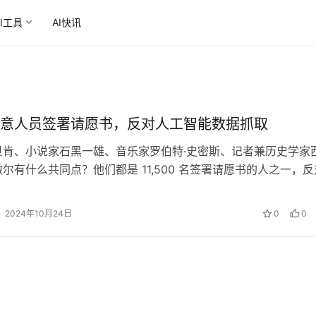
AI工具
AI快讯
意人员签署请愿书，反对人工智能数据抓取
贝肯、小说家石黑一雄、音乐家罗伯特·史密斯、记者兼历史学家
撒尔有什么共同点？他们都是 11,500 名签署请愿书的人之一，反
用创意作品进行人工智…
2024年10月24日
0
0