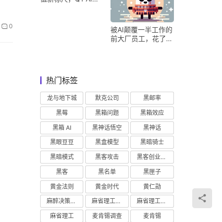
收占比超五成验证商
业化落地
0
被AI颠覆一半工作的
前大厂员工，花了8
个月找到用AI工作的
新方式
热门标签
龙与地下城
默克公司
黑邮率
黑莓
黑箱问题
黑箱效应
黑箱 AI
黑神话悟空
黑神话
黑眼豆豆
黑盒模型
黑暗骑士
黑暗模式
黑客攻击
黑客创业主义
黑客
黑名单
黑匣子
黄金法则
黄金时代
黄仁勋
麻醉决策支持
麻省理工学院研究
麻省理工学院
麻省理工
麦肯锡调查
麦肯锡