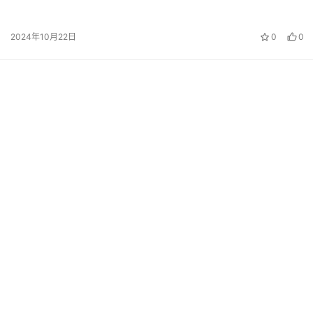
我最近遇到了Read AI，这是…
2024年10月22日
0
0