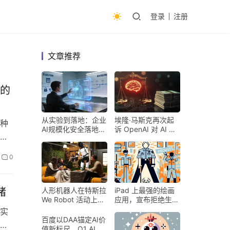
登录
注册
文章推荐
人的
从实验到落地：企业
埃隆·马斯克再次起
种
AI规模化安全落地的
诉 OpenAI 对 AI 行
迫
核心密码
业意味着什么
0
绪
人形机器人在特斯拉
iPad 上最强的绘画
We Robot 活动上为
应用，宣布拒绝生成
客人提供饮料和聚会
式 AI
实
百度以DAA锚定AI价
那
值新标尺，Q1 AI营