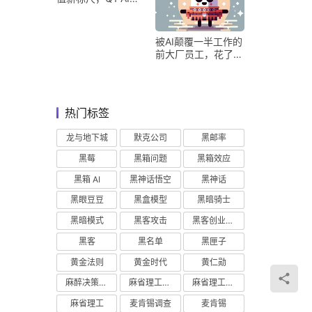
收占比超五成验证商
业化落地
被AI颠覆一半工作的
前大厂员工，花了8
个月找到用AI工作的
新方式
热门标签
龙与地下城
默克公司
黑邮率
黑莓
黑箱问题
黑箱效应
黑箱 AI
黑神话悟空
黑神话
黑眼豆豆
黑盒模型
黑暗骑士
黑暗模式
黑客攻击
黑客创业主义
黑客
黑名单
黑匣子
黄金法则
黄金时代
黄仁勋
麻醉决策支持
麻省理工学院研究
麻省理工学院
麻省理工
麦肯锡调查
麦肯锡