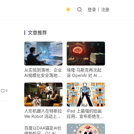
登录
注册
文章推荐
从实验到落地：企业
埃隆·马斯克再次起
AI规模化安全落地的
诉 OpenAI 对 AI 行
核心密码
业意味着什么
0
人形机器人在特斯拉
iPad 上最强的绘画
We Robot 活动上为
应用，宣布拒绝生成
客人提供饮料和聚会
式 AI
百度以DAA锚定AI价
值新标尺，Q1 AI营