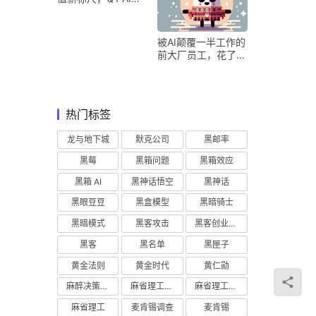
收占比超五成验证商
业化落地
被AI颠覆一半工作的
前大厂员工，花了8
个月找到用AI工作的
新方式
热门标签
龙与地下城
默克公司
黑邮率
黑莓
黑箱问题
黑箱效应
黑箱 AI
黑神话悟空
黑神话
黑眼豆豆
黑盒模型
黑暗骑士
黑暗模式
黑客攻击
黑客创业主义
黑客
黑名单
黑匣子
黄金法则
黄金时代
黄仁勋
麻醉决策支持
麻省理工学院研究
麻省理工学院
麻省理工
麦肯锡调查
麦肯锡