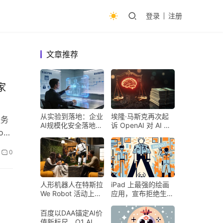
登录
注册
文章推荐
家
从实验到落地：企业
埃隆·马斯克再次起
服务
AI规模化安全落地的
诉 OpenAI 对 AI 行
oa
核心密码
业意味着什么
0
人形机器人在特斯拉
iPad 上最强的绘画
We Robot 活动上为
应用，宣布拒绝生成
客人提供饮料和聚会
式 AI
百度以DAA锚定AI价
值新标尺，Q1 AI营