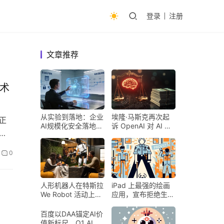
登录
注册
文章推荐
技术
从实验到落地：企业
埃隆·马斯克再次起
型正
AI规模化安全落地的
诉 OpenAI 对 AI 行
即
核心密码
业意味着什么
0
人形机器人在特斯拉
iPad 上最强的绘画
We Robot 活动上为
应用，宣布拒绝生成
客人提供饮料和聚会
式 AI
百度以DAA锚定AI价
值新标尺，Q1 AI营