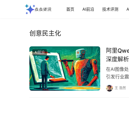
首页
AI前沿
技术评测
创意民主化
阿里Qwe
AI前沿
深度解析‌
在AI图像处
引发行业震
可完成专业
王 浩然