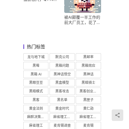
收占比超五成验证商
业化落地
被AI颠覆一半工作的
前大厂员工，花了8
个月找到用AI工作的
新方式
热门标签
龙与地下城
默克公司
黑邮率
黑莓
黑箱问题
黑箱效应
黑箱 AI
黑神话悟空
黑神话
黑眼豆豆
黑盒模型
黑暗骑士
黑暗模式
黑客攻击
黑客创业主义
黑客
黑名单
黑匣子
黄金法则
黄金时代
黄仁勋
麻醉决策支持
麻省理工学院研究
麻省理工学院
麻省理工
麦肯锡调查
麦肯锡