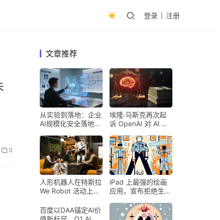
登录
注册
文章推荐
失
从实验到落地：企业
埃隆·马斯克再次起
AI规模化安全落地的
诉 OpenAI 对 AI 行
核心密码
业意味着什么
0
人形机器人在特斯拉
iPad 上最强的绘画
We Robot 活动上为
应用，宣布拒绝生成
客人提供饮料和聚会
式 AI
百度以DAA锚定AI价
值新标尺，Q1 AI营