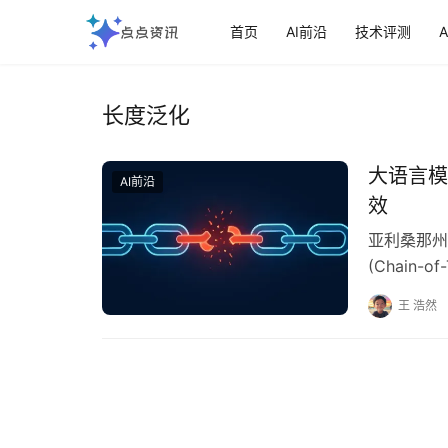
首页
AI前沿
技术评测
长度泛化
大语言模
AI前沿
效‌
亚利桑那州
(Chain-
王 浩然