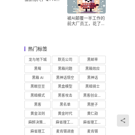
收占比超五成验证商
业化落地
被AI颠覆一半工作的
前大厂员工，花了8
个月找到用AI工作的
新方式
热门标签
龙与地下城
默克公司
黑邮率
黑莓
黑箱问题
黑箱效应
黑箱 AI
黑神话悟空
黑神话
黑眼豆豆
黑盒模型
黑暗骑士
黑暗模式
黑客攻击
黑客创业主义
黑客
黑名单
黑匣子
黄金法则
黄金时代
黄仁勋
麻醉决策支持
麻省理工学院研究
麻省理工学院
麻省理工
麦肯锡调查
麦肯锡