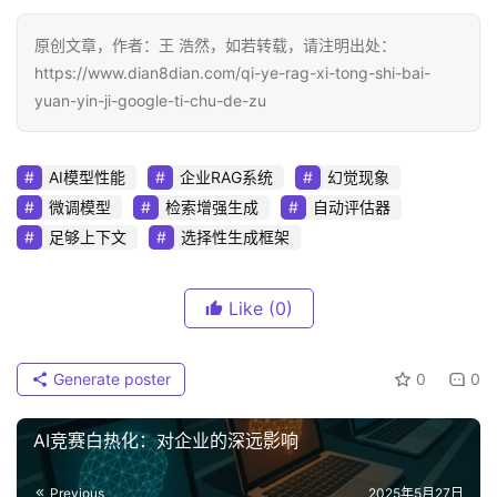
原创文章，作者：王 浩然，如若转载，请注明出处：
https://www.dian8dian.com/qi-ye-rag-xi-tong-shi-bai-
yuan-yin-ji-google-ti-chu-de-zu
AI模型性能
企业RAG系统
幻觉现象
微调模型
检索增强生成
自动评估器
足够上下文
选择性生成框架
Like
(0)
Generate poster
0
0
AI竞赛白热化：对企业的深远影响
Previous
2025年5月27日